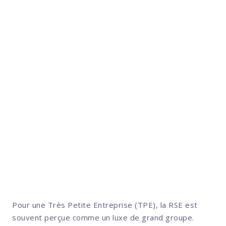
Préserver son activité, réduire
ses dépendances, renforcer son
ancrage : c’est aussi cela,
entreprendre durablement.
Pour une Très Petite Entreprise (TPE), la RSE est
souvent perçue comme un luxe de grand groupe.