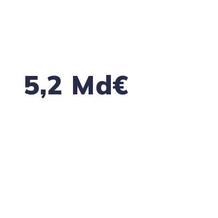
solidité de ses partenaires, clients et
fournisseurs.
(Source : Banque de France, données à fin
décembre 2025 sur 12 mois glissants.)
5,2 Md€
de sinistres climatiques assurés en France
en 2025
Une donnée qui rappelle que les aléas
climatiques ont déjà un impact concret sur les
entreprises, leurs bâtiments, leurs
équipements et leur continuité d’activité.
(Source : France Assureurs, mars 2026.)