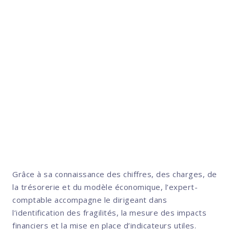
résilience et de souveraineté en
actions mesurables. Pour une TPE
ou une PME, la RSE ne doit pas
rester une démarche théorique : elle
peut devenir un véritable outil de
pilotage économique.
Grâce à sa connaissance des chiffres, des charges, de
la trésorerie et du modèle économique, l’expert-
comptable accompagne le dirigeant dans
l’identification des fragilités, la mesure des impacts
financiers et la mise en place d’indicateurs utiles.