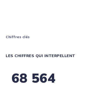
solide.
Chiffres clés
LES CHIFFRES QUI INTERPELLENT
68 564
défaillances d’entreprises en France à fin
2025
Un signal fort sur l’importance de suivre la