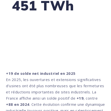
451 TWh
de consommation électrique en France en
2025
Un niveau stable, mais toujours inférieur
d’environ 6 % à celui observé avant les crises
sanitaire et énergétique.
( Source : RTE, bilan électrique 2025.)
+19 de solde net industriel en 2025
En 2025, les ouvertures et extensions significatives
d’usines ont été plus nombreuses que les fermetures
et réductions importantes de sites industriels. La
France affiche ainsi un solde positif de
+19
, contre
+88 en 2024
. Cette évolution confirme une dynamique
industrielle toujours positive, mais en ralentissement.