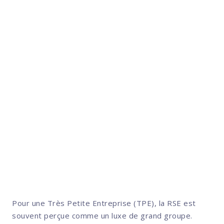
Préserver son activité, réduire
ses dépendances, renforcer son
ancrage : c’est aussi cela,
entreprendre durablement.
Pour une Très Petite Entreprise (TPE), la RSE est
souvent perçue comme un luxe de grand groupe.