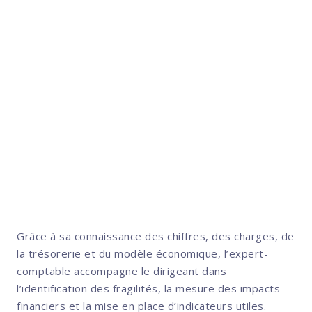
résilience et de souveraineté en
actions mesurables. Pour une TPE
ou une PME, la RSE ne doit pas
rester une démarche théorique : elle
peut devenir un véritable outil de
pilotage économique.
Grâce à sa connaissance des chiffres, des charges, de
la trésorerie et du modèle économique, l’expert-
comptable accompagne le dirigeant dans
l’identification des fragilités, la mesure des impacts
financiers et la mise en place d’indicateurs utiles.