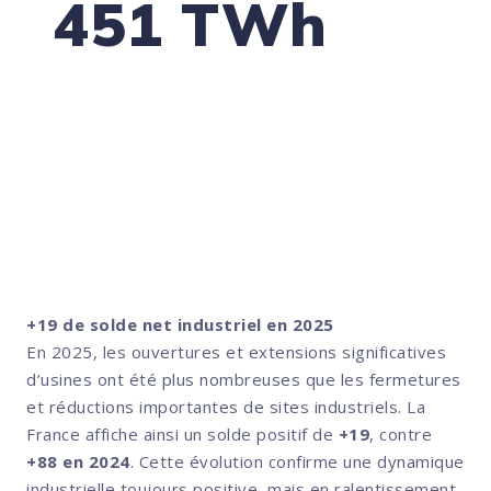
451 TWh
de consommation électrique en France en
2025
Un niveau stable, mais toujours inférieur
d’environ 6 % à celui observé avant les crises
sanitaire et énergétique.
( Source : RTE, bilan électrique 2025.)
+19 de solde net industriel en 2025
En 2025, les ouvertures et extensions significatives
d’usines ont été plus nombreuses que les fermetures
et réductions importantes de sites industriels. La
France affiche ainsi un solde positif de
+19
, contre
+88 en 2024
. Cette évolution confirme une dynamique
industrielle toujours positive, mais en ralentissement.