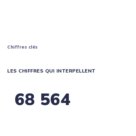
solide.
Chiffres clés
LES CHIFFRES QUI INTERPELLENT
68 564
défaillances d’entreprises en France à fin
2025
Un signal fort sur l’importance de suivre la