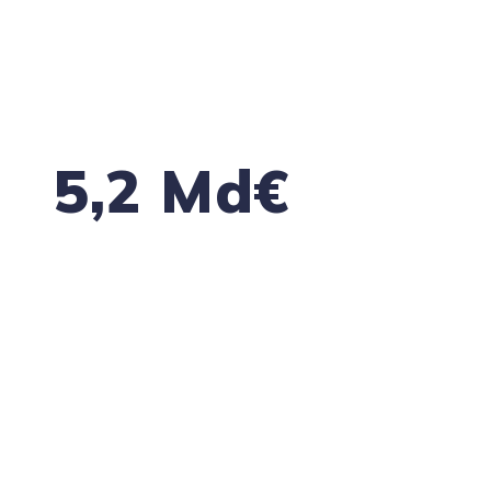
solidité de ses partenaires, clients et
fournisseurs.
(Source : Banque de France, données à fin
décembre 2025 sur 12 mois glissants.)
5,2 Md€
de sinistres climatiques assurés en France
en 2025
Une donnée qui rappelle que les aléas
climatiques ont déjà un impact concret sur les
entreprises, leurs bâtiments, leurs
équipements et leur continuité d’activité.
(Source : France Assureurs, mars 2026.)