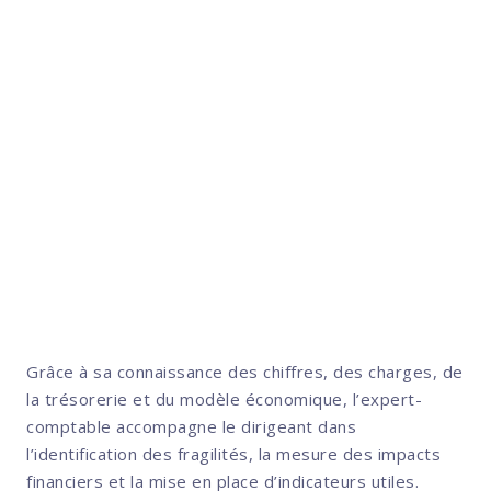
résilience et de souveraineté en
actions mesurables. Pour une TPE
ou une PME, la RSE ne doit pas
rester une démarche théorique : elle
peut devenir un véritable outil de
pilotage économique.
Grâce à sa connaissance des chiffres, des charges, de
la trésorerie et du modèle économique, l’expert-
comptable accompagne le dirigeant dans
l’identification des fragilités, la mesure des impacts
financiers et la mise en place d’indicateurs utiles.