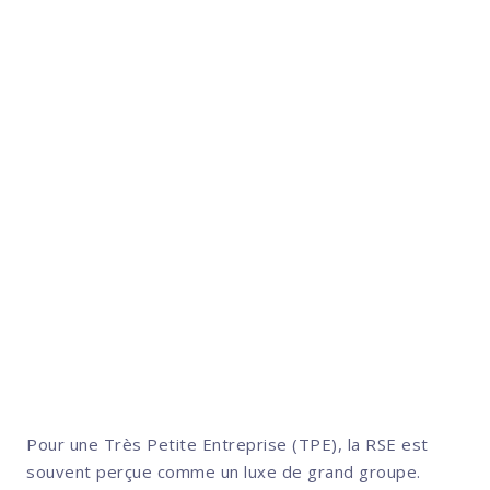
Préserver son activité, réduire
ses dépendances, renforcer son
ancrage : c’est aussi cela,
entreprendre durablement.
Pour une Très Petite Entreprise (TPE), la RSE est
souvent perçue comme un luxe de grand groupe.