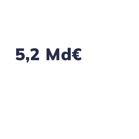
solidité de ses partenaires, clients et
fournisseurs.
(Source : Banque de France, données à fin
décembre 2025 sur 12 mois glissants.)
5,2 Md€
de sinistres climatiques assurés en France
en 2025
Une donnée qui rappelle que les aléas
climatiques ont déjà un impact concret sur les
entreprises, leurs bâtiments, leurs
équipements et leur continuité d’activité.
(Source : France Assureurs, mars 2026.)