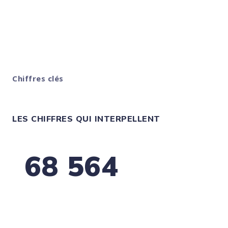
solide.
Chiffres clés
LES CHIFFRES QUI INTERPELLENT
68 564
défaillances d’entreprises en France à fin
2025
Un signal fort sur l’importance de suivre la