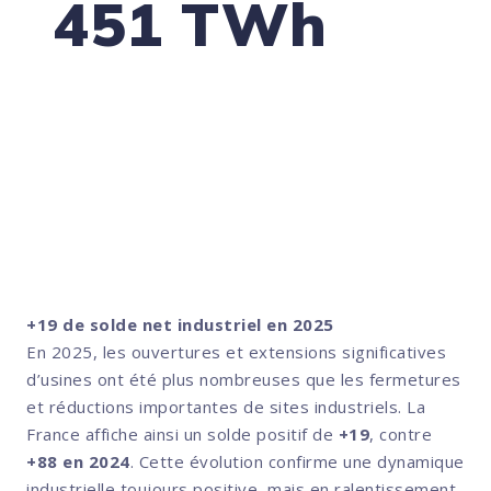
451 TWh
de consommation électrique en France en
2025
Un niveau stable, mais toujours inférieur
d’environ 6 % à celui observé avant les crises
sanitaire et énergétique.
( Source : RTE, bilan électrique 2025.)
+19 de solde net industriel en 2025
En 2025, les ouvertures et extensions significatives
d’usines ont été plus nombreuses que les fermetures
et réductions importantes de sites industriels. La
France affiche ainsi un solde positif de
+19
, contre
+88 en 2024
. Cette évolution confirme une dynamique
industrielle toujours positive, mais en ralentissement.