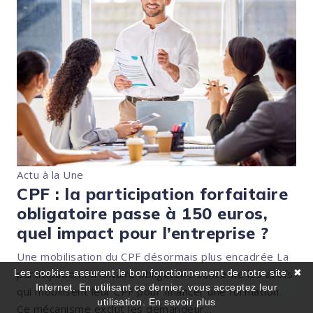
Actu à la Une
CPF : la participation forfaitaire
obligatoire passe à 150 euros,
quel impact pour l’entreprise ?
Une mobilisation du CPF désormais plus encadrée La
participation forfaitaire obligatoire concerne les actifs
Les cookies assurent le bon fonctionnement de notre site
✖
Internet. En utilisant ce dernier, vous acceptez leur
qui mobilisent leur CPF pour financer une formation.
utilisation.
En savoir plus
Ce mécanisme exclut les demandeur...