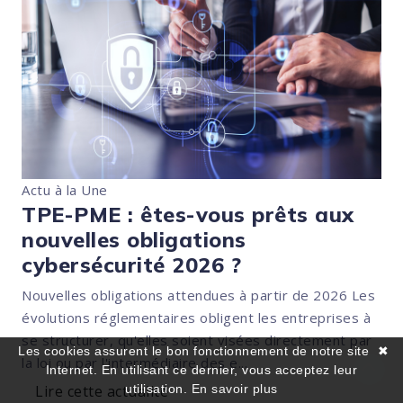
Actu à la Une
TPE-PME : êtes-vous prêts aux
nouvelles obligations
cybersécurité 2026 ?
Nouvelles obligations attendues à partir de 2026 Les
évolutions réglementaires obligent les entreprises à
se structurer, qu'elles soient visées directement par
Les cookies assurent le bon fonctionnement de notre site
✖
la loi ou par l'intermédiaire des e...
Internet. En utilisant ce dernier, vous acceptez leur
Lire cette actualité
utilisation.
En savoir plus