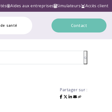
CTRONIQUE ! Contactez nous!
ités
Aides aux entreprises
Simulateurs
Accès client
Contact
 de santé
Partager sur :