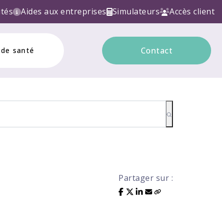
CTRONIQUE ! Contactez nous!
ités
Aides aux entreprises
Simulateurs
Accès client
Contact
 de santé
Partager sur :