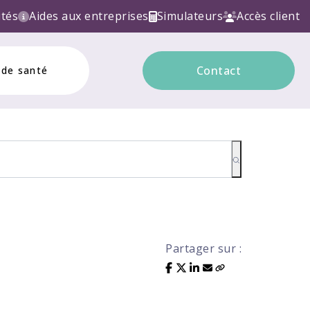
TRONIQUE ! Contactez nous!
ités
Aides aux entreprises
Simulateurs
Accès client
Contact
 de santé
Partager sur :