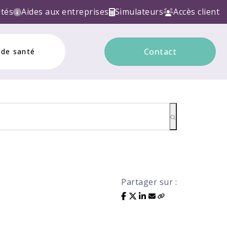
ONIQUE ! Contactez nous!
ités
Aides aux entreprises
Simulateurs
Accès client
Contact
 de santé
Partager sur :