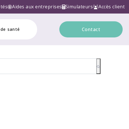
LECTRONIQUE ! Contactez nous!
ités
Aides aux entreprises
Simulateurs
Accès client
Contact
 de santé